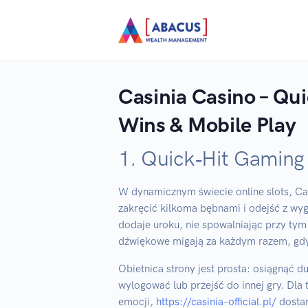
Casinia Casino – Qui
Wins & Mobile Play
1. Quick‑Hit Gaming 
W dynamicznym świecie online slots, Ca
zakręcić kilkoma bębnami i odejść z wyg
dodaje uroku, nie spowalniając przy tym r
dźwiękowe migają za każdym razem, gdy
Obietnica strony jest prosta: osiągnąć d
wylogować lub przejść do innej gry. Dla 
emocji,
https://casinia-official.pl/
dostar