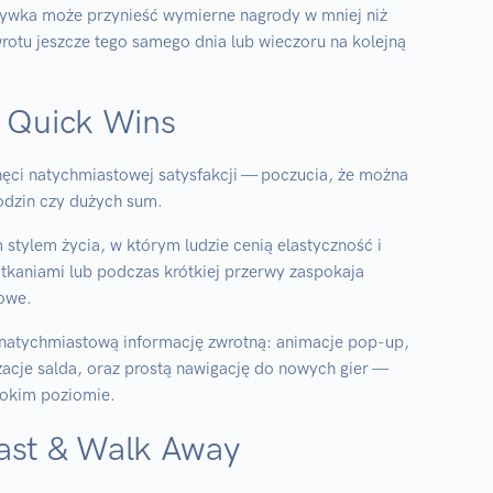
grywka może przynieść wymierne nagrody w mniej niż
rotu jeszcze tego samego dnia lub wieczoru na kolejną
d Quick Wins
chęci natychmiastowej satysfakcji — poczucia, że można
odzin czy dużych sum.
stylem życia, w którym ludzie cenią elastyczność i
otkaniami lub podczas krótkiej przerwy zaspokaja
sowe.
c natychmiastową informację zwrotną: animacje pop-up,
acje salda, oraz prostą nawigację do nowych gier —
sokim poziomie.
ast & Walk Away