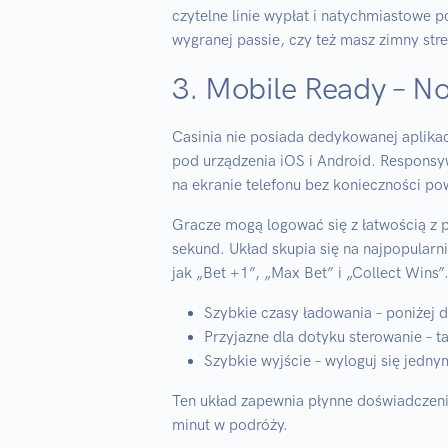
czytelne linie wypłat i natychmiastowe p
wygranej passie, czy też masz zimny str
3. Mobile Ready – N
Casinia nie posiada dedykowanej aplikacj
pod urządzenia iOS i Android. Responsy
na ekranie telefonu bez konieczności po
Gracze mogą logować się z łatwością z p
sekund. Układ skupia się na najpopularni
jak „Bet +1”, „Max Bet” i „Collect Wins”
Szybkie czasy ładowania – poniżej 
Przyjazne dla dotyku sterowanie – ta
Szybkie wyjście – wyloguj się jednym
Ten układ zapewnia płynne doświadczenie
minut w podróży.