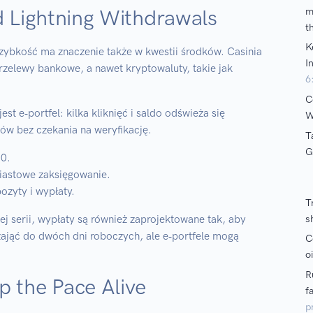
d Lightning Withdrawals
 szybkość ma znaczenie także w kwestii środków. Casinia
przelewy bankowe, a nawet kryptowaluty, takie jak
st e‑portfel: kilka kliknięć i saldo odświeża się
ów bez czekania na weryfikację.
00.
hmiastowe zaksięgowanie.
zyty i wypłaty.
ej serii, wypłaty są również zaprojektowane tak, aby
ająć do dwóch dni roboczych, ale e‑portfele mogą
p the Pace Alive