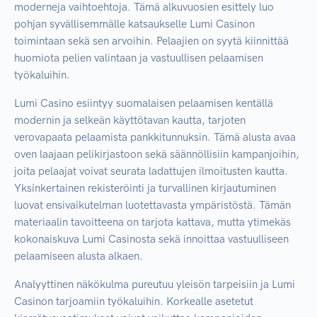
moderneja vaihtoehtoja. Tämä alkuvuosien esittely luo
pohjan syvällisemmälle katsaukselle Lumi Casinon
toimintaan sekä sen arvoihin. Pelaajien on syytä kiinnittää
huomiota pelien valintaan ja vastuullisen pelaamisen
työkaluihin.
Lumi Casino esiintyy suomalaisen pelaamisen kentällä
modernin ja selkeän käyttötavan kautta, tarjoten
verovapaata pelaamista pankkitunnuksin. Tämä alusta avaa
oven laajaan pelikirjastoon sekä säännöllisiin kampanjoihin,
joita pelaajat voivat seurata ladattujen ilmoitusten kautta.
Yksinkertainen rekisteröinti ja turvallinen kirjautuminen
luovat ensivaikutelman luotettavasta ympäristöstä. Tämän
materiaalin tavoitteena on tarjota kattava, mutta ytimekäs
kokonaiskuva Lumi Casinosta sekä innoittaa vastuulliseen
pelaamiseen alusta alkaen.
Analyyttinen näkökulma pureutuu yleisön tarpeisiin ja Lumi
Casinon tarjoamiin työkaluihin. Korkealle asetetut