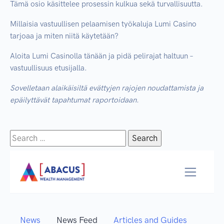
Tämä osio käsittelee prosessin kulkua sekä turvallisuutta.
Millaisia vastuullisen pelaamisen työkaluja Lumi Casino
tarjoaa ja miten niitä käytetään?
Aloita Lumi Casinolla tänään ja pidä pelirajat haltuun –
vastuullisuus etusijalla.
Sovelletaan alaikäisiltä evättyjen rajojen noudattamista ja
epäilyttävät tapahtumat raportoidaan.
Search
for: