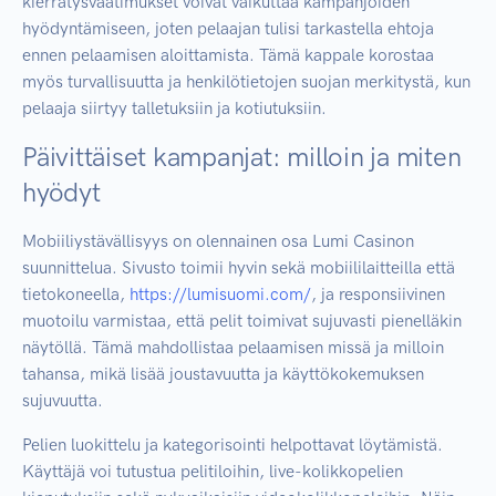
kierrätysvaatimukset voivat vaikuttaa kampanjoiden
hyödyntämiseen, joten pelaajan tulisi tarkastella ehtoja
ennen pelaamisen aloittamista. Tämä kappale korostaa
myös turvallisuutta ja henkilötietojen suojan merkitystä, kun
pelaaja siirtyy talletuksiin ja kotiutuksiin.
Päivittäiset kampanjat: milloin ja miten
hyödyt
Mobiiliystävällisyys on olennainen osa Lumi Casinon
suunnittelua. Sivusto toimii hyvin sekä mobiililaitteilla että
tietokoneella,
https://lumisuomi.com/
, ja responsiivinen
muotoilu varmistaa, että pelit toimivat sujuvasti pienelläkin
näytöllä. Tämä mahdollistaa pelaamisen missä ja milloin
tahansa, mikä lisää joustavuutta ja käyttökokemuksen
sujuvuutta.
Pelien luokittelu ja kategorisointi helpottavat löytämistä.
Käyttäjä voi tutustua pelitiloihin, live-kolikkopelien