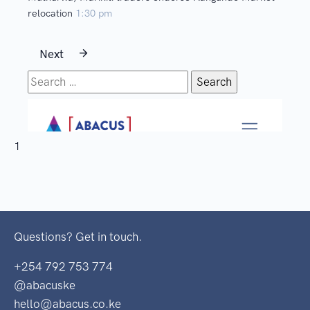
1
Questions? Get in touch.
+254 792 753 774
@abacuske
hello@abacus.co.ke