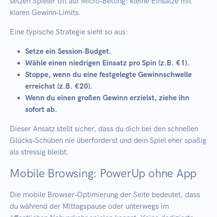
setzen Spieler oft auf Micro‑Betting: kleine Einsätze mit
klaren Gewinn‑Limits.
Eine typische Strategie sieht so aus:
Setze ein Session‑Budget.
Wähle einen niedrigen Einsatz pro Spin (z.B. €1).
Stoppe, wenn du eine festgelegte Gewinnschwelle
erreichst (z.B. €20).
Wenn du einen großen Gewinn erzielst, ziehe ihn
sofort ab.
Dieser Ansatz stellt sicher, dass du dich bei den schnellen
Glücks‑Schüben nie überforderst und dein Spiel eher spaßig
als stressig bleibt.
Mobile Browsing: PowerUp ohne App
Die mobile Browser‑Optimierung der Seite bedeutet, dass
du während der Mittagspause oder unterwegs im