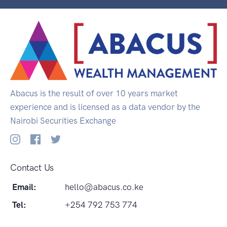
Abacus is the result of over 10 years market
experience and is licensed as a data vendor by the
Nairobi Securities Exchange
Contact Us
Email:
hello@abacus.co.ke
Tel:
+254 792 753 774