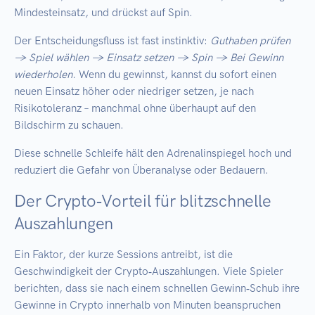
Mindesteinsatz, und drückst auf Spin.
Der Entscheidungsfluss ist fast instinktiv:
Guthaben prüfen
→ Spiel wählen → Einsatz setzen → Spin → Bei Gewinn
wiederholen.
Wenn du gewinnst, kannst du sofort einen
neuen Einsatz höher oder niedriger setzen, je nach
Risikotoleranz – manchmal ohne überhaupt auf den
Bildschirm zu schauen.
Diese schnelle Schleife hält den Adrenalinspiegel hoch und
reduziert die Gefahr von Überanalyse oder Bedauern.
Der Crypto‑Vorteil für blitzschnelle
Auszahlungen
Ein Faktor, der kurze Sessions antreibt, ist die
Geschwindigkeit der Crypto‑Auszahlungen. Viele Spieler
berichten, dass sie nach einem schnellen Gewinn‑Schub ihre
Gewinne in Crypto innerhalb von Minuten beanspruchen