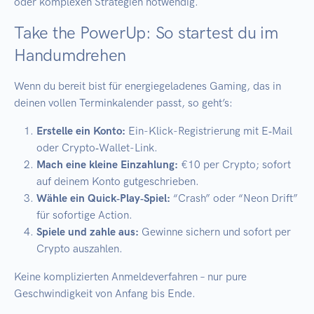
oder komplexen Strategien notwendig.
Take the PowerUp: So startest du im
Handumdrehen
Wenn du bereit bist für energiegeladenes Gaming, das in
deinen vollen Terminkalender passt, so geht’s:
Erstelle ein Konto:
Ein-Klick-Registrierung mit E‑Mail
oder Crypto‑Wallet-Link.
Mach eine kleine Einzahlung:
€10 per Crypto; sofort
auf deinem Konto gutgeschrieben.
Wähle ein Quick‑Play‑Spiel:
“Crash” oder “Neon Drift”
für sofortige Action.
Spiele und zahle aus:
Gewinne sichern und sofort per
Crypto auszahlen.
Keine komplizierten Anmeldeverfahren – nur pure
Geschwindigkeit von Anfang bis Ende.